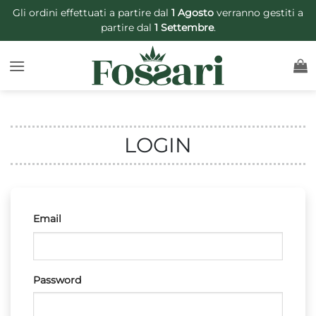
Salta
Gli ordini effettuati a partire dal
1 Agosto
verranno gestiti a
ai
partire dal
1 Settembre
.
contenuti
LOGIN
Email
Password