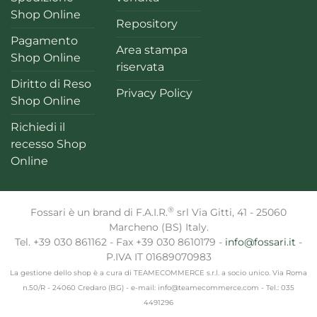
Shop Online
Repository
Pagamento
Area stampa
Shop Online
riservata
Diritto di Reso
Privacy Policy
Shop Online
Richiedi il
recesso Shop
Online
®
Fossari è un brand di F.A.I.R.
srl Via Gitti, 41 - 25060
Marcheno (BS) Italy.
Tel. +39 030 861162 - Fax +39 030 8610179 -
info@fossari.it
-
P.IVA IT 01689070983
La gestione dello shop è a cura di TEAMECOMMERCE s.r.l. a socio unico. Via Roma
n.50/R - 24060 Credaro (BG) - e-mail: info@teamecommerce.com - Tel.: 035
4491296