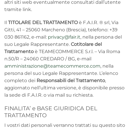
altri siti web eventualmente consultati dall’utente
tramite link.
Il
TITOLARE DEL TRATTAMENTO
è F.A.I.R. ® srl, Via
Gitti, 41 – 25060 Marcheno (Brescia), telefono: +39
030 861162, e-mail:
privacy@fair.it
, nella persona del
suo Legale Rappresentante.
Cotitolare del
Trattamento
è TEAMECOMMERCE S.r.l. – Via Roma
n.50/R – 24060 CREDARO / BG, e-mail
amministrazione@teamecommerce.com
, nella
persona del suo Legale Rappresentante. L’elenco
completo dei
Responsabili del Trattamento
,
aggiornato nell’ultima versione, è disponibile presso
la sede di F.A.I.R. o via mail su richiesta.
FINALITA’ e BASE GIURIDICA DEL
TRATTAMENTO
I vostri dati personali verranno trattati su questo sito