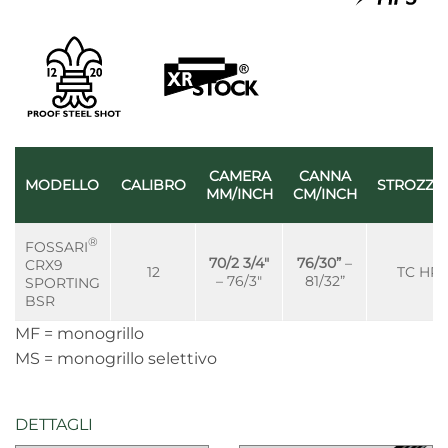
CAMERA
CANNA
MODELLO
CALIBRO
STROZZA
MM/INCH
CM/INCH
®
FOSSARI
70/2 3/4″
76/30”
–
CRX9
12
TC HPS
– 76/3″
81/32”
SPORTING
BSR
MF = monogrillo
MS = monogrillo selettivo
DETTAGLI