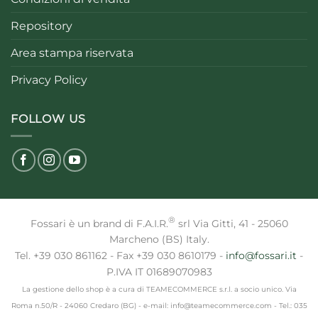
Repository
Area stampa riservata
Privacy Policy
FOLLOW US
®
Fossari è un brand di F.A.I.R.
srl Via Gitti, 41 - 25060
Marcheno (BS) Italy.
Tel. +39 030 861162 - Fax +39 030 8610179 -
info@fossari.it
-
P.IVA IT 01689070983
La gestione dello shop è a cura di TEAMECOMMERCE s.r.l. a socio unico. Via
Roma n.50/R - 24060 Credaro (BG) - e-mail: info@teamecommerce.com - Tel.: 035