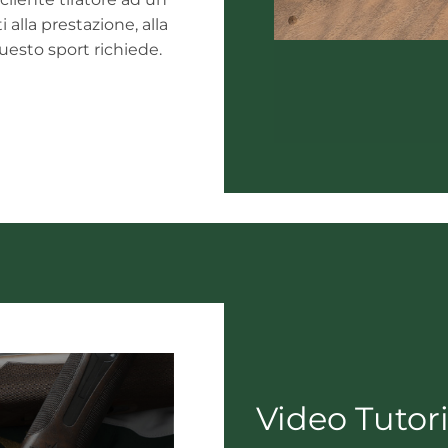
ti alla prestazione, alla
esto sport richiede.
Video Tutori