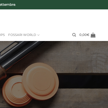
Settembre
.
HPS
FOSSARI WORLD
0,00
€