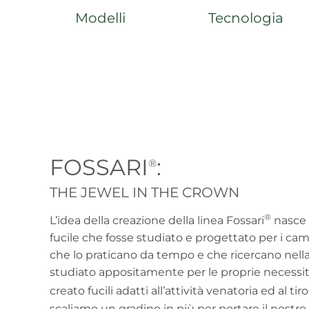
Modelli
Tecnologia
FOSSARI
:
®
THE JEWEL IN THE CROWN
®
L’idea della creazione della linea Fossari
nasce 
fucile che fosse studiato e progettato per i camp
che lo praticano da tempo e che ricercano nella
studiato appositamente per le proprie necess
creato fucili adatti all’attività venatoria ed al ti
scaliamo un gradino in più per portare il nostro 