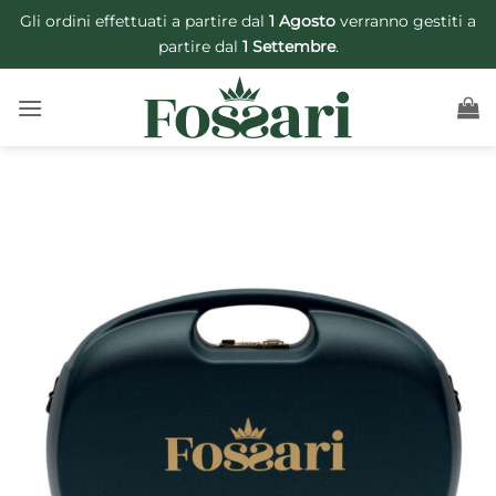
Salta
Gli ordini effettuati a partire dal
1 Agosto
verranno gestiti a
ai
partire dal
1 Settembre
.
contenuti