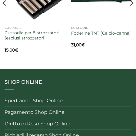
CUSTODIE
CUSTODIE
Custodia per 8 strozzatori
Foderine TNT (Calcio-canna)
(esclusi strozzatori)
codice
codice
31,00
€
15,00
€
SHOP ONLINE
Spedizione Shop Online
Pagamento Shop Online
Diritto di Reso Shop Online
Richiedi il recesso Shop Online