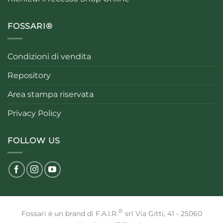
FOSSARI®
Condizioni di vendita
Repository
Area stampa riservata
Privacy Policy
FOLLOW US
®
Fossari è un brand di F.A.I.R.
srl Via Gitti, 41 - 25060