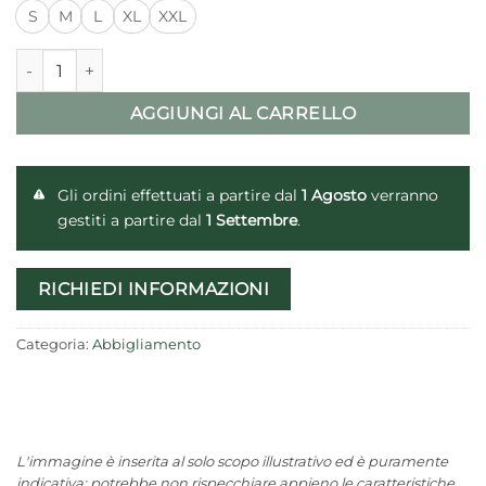
S
M
L
XL
XXL
Polo Fossari® manica lunga quantità
AGGIUNGI AL CARRELLO
Gli ordini effettuati a partire dal
1 Agosto
verranno
gestiti a partire dal
1 Settembre
.
RICHIEDI INFORMAZIONI
Categoria:
Abbigliamento
L'immagine è inserita al solo scopo illustrativo ed è puramente
indicativa; potrebbe non rispecchiare appieno le caratteristiche